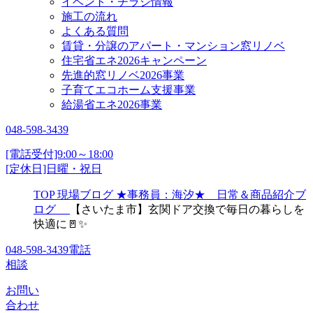
イベント・チラシ情報
施工の流れ
よくある質問
賃貸・分譲のアパート・マンション窓リノベ
住宅省エネ2026キャンペーン
先進的窓リノベ2026事業
子育てエコホーム支援事業
給湯省エネ2026事業
048-598-3439
[電話受付]9:00～18:00
[定休日]日曜・祝日
TOP
現場ブログ
★事務員：海汐★ 日常＆商品紹介ブ
ログ
【さいたま市】玄関ドア交換で毎日の暮らしを
快適に🚪✨
048-598-3439
電話
相談
お問い
合わせ