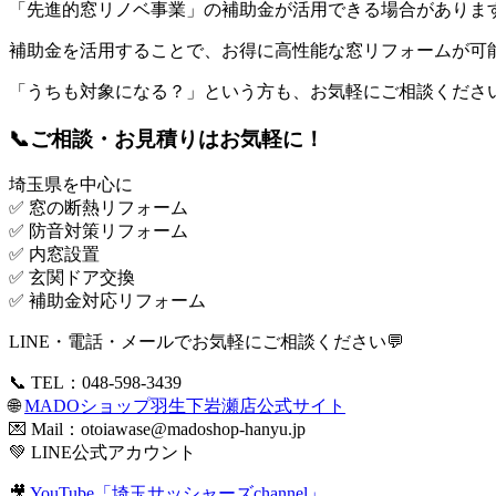
「先進的窓リノベ事業」の補助金が活用できる場合がありま
補助金を活用することで、お得に高性能な窓リフォームが可能
「うちも対象になる？」という方も、お気軽にご相談くださ
📞ご相談・お見積りはお気軽に！
埼玉県を中心に
✅ 窓の断熱リフォーム
✅ 防音対策リフォーム
✅ 内窓設置
✅ 玄関ドア交換
✅ 補助金対応リフォーム
LINE・電話・メールでお気軽にご相談ください💬
📞 TEL：048-598-3439
🌐
MADOショップ羽生下岩瀬店公式サイト
💌 Mail：
otoiawase@madoshop-hanyu.jp
💚
LINE公式アカウント
🎥
YouTube「埼玉サッシャーズchannel」