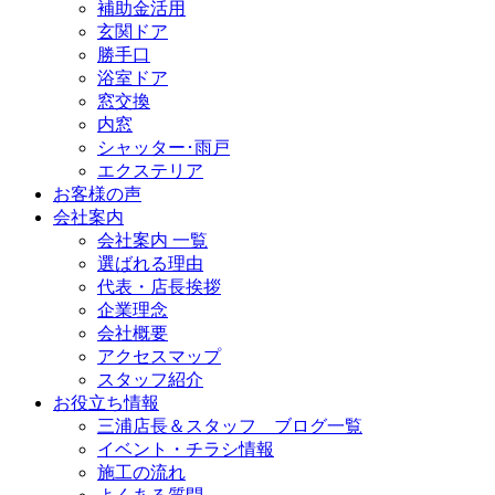
補助金活用
玄関ドア
勝手口
浴室ドア
窓交換
内窓
シャッター･雨戸
エクステリア
お客様の声
会社案内
会社案内 一覧
選ばれる理由
代表・店長挨拶
企業理念
会社概要
アクセスマップ
スタッフ紹介
お役立ち情報
三浦店長＆スタッフ ブログ一覧
イベント・チラシ情報
施工の流れ