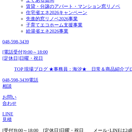
よくある質問
賃貸・分譲のアパート・マンション窓リノベ
住宅省エネ2026キャンペーン
先進的窓リノベ2026事業
子育てエコホーム支援事業
給湯省エネ2026事業
048-598-3439
[電話受付]9:00～18:00
[定休日]日曜・祝日
TOP
現場ブログ
★事務員：海汐★ 日常＆商品紹介
048-598-3439
電話
相談
お問い
合わせ
LINE
見積
[受付]9:00～18:00 [定休日]日曜・祝日
メール･LINEは24