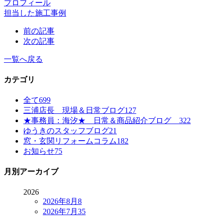
プロフィール
担当した施工事例
前の記事
次の記事
一覧へ戻る
カテゴリ
全て
699
三浦店長 現場＆日常ブログ
127
★事務員：海汐★ 日常＆商品紹介ブログ
322
ゆうきのスタッフブログ
21
窓・玄関リフォームコラム
182
お知らせ
75
月別アーカイブ
2026
2026年8月
8
2026年7月
35