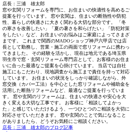
店長：三浦 雄太郎
窓や玄関リフォームを専門に、お住まいの快適性を高めるご
提案を行っています。 窓や玄関は、住まいの断熱性や防犯
性、暮らしの快適さに大きく関わる大切な部分です。 「冬
の寒さを改善したい」「夏の暑さを和らげたい」「防犯対策
をしたい」など、お住まいのお悩みはご家庭によってさまざ
まです。 これまで関西のMADOショップ神戸六甲店では店
長として勤務し、営業・施工の両面で窓リフォームに携わっ
てきました。 その経験を活かし、現在は地元である埼玉県
羽生市で窓・玄関リフォーム専門店として、お客様のお住ま
いに合った最適なご提案を心掛けています。 当店では自社
施工にもこだわり、現地調査から施工まで責任を持って対応
しています。 お住まいの状況をしっかり確認しながら、外
窓交換（カバー工法）を中心とした窓リフォームや補助金を
活用した断熱リフォームなど、最適なご提案を行っていま
す。 窓や玄関のリフォームは、住まいの快適さや安心を大
きく変える大切な工事です。 お客様に「相談してよかっ
た」と感じていただけるよう、一つひとつのご相談を大切に
対応させていただきます。 窓や玄関のことで気になること
がありましたら、どうぞお気軽にご相談ください。
店長：三浦 雄太郎のブログ記事