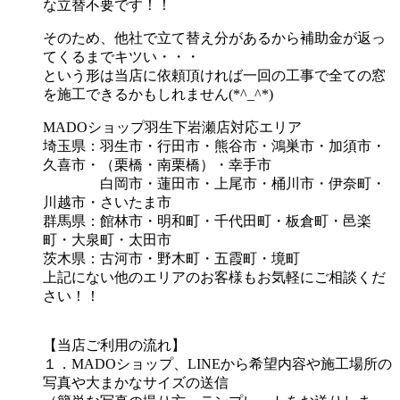
な立替不要です！！
そのため、他社で立て替え分があるから補助金が返っ
てくるまでキツい・・・
という形は当店に依頼頂ければ一回の工事で全ての窓
を施工できるかもしれません(*^_^*)
MADOショップ羽生下岩瀬店対応エリア
埼玉県：羽生市・行田市・熊谷市・鴻巣市・加須市・
久喜市・（栗橋・南栗橋）・幸手市
白岡市・蓮田市・上尾市・桶川市・伊奈町・
川越市・さいたま市
群馬県：館林市・明和町・千代田町・板倉町・邑楽
町・大泉町・太田市
茨木県：古河市・野木町・五霞町・境町
上記にない他のエリアのお客様もお気軽にご相談くだ
さい！！
【当店ご利用の流れ】
１．MADOショップ、LINEから希望内容や施工場所の
写真や大まかなサイズの送信